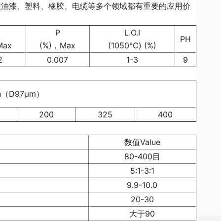
油漆、塑料、橡胶、电缆等多个领域都有重要的应用价
P
L.O.I
PH
Max
(%)，Max
(1050℃) (%)
2
0.007
1-3
9
h（D97μm）
200
325
400
客
数值Value
服
热
80-400目
线:
5:1-3:1
智
慧
9.9-10.0
客
20-30
服
服
大于90