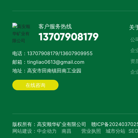
客户服务热线
关
13707908179
公
企
电话：
1370790817
9
/
13607909955
资
邮箱：
tingliao0613@gmail.com
地址：高安市田南镇田南工业园
企
在线咨询
版权所有：高安顺华矿业有限公司
赣ICP备202403702
网站建设：
中企动力
南昌
营业执照
城市分站
SE