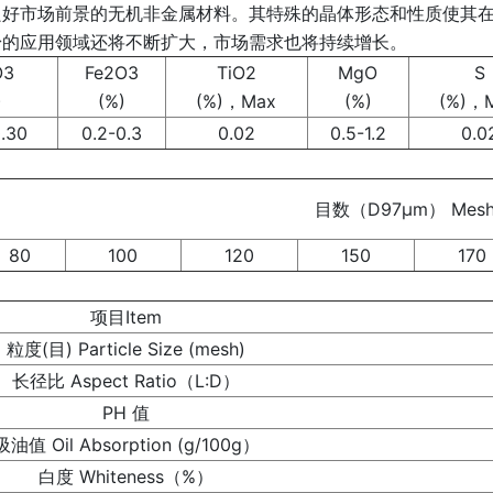
市场前景的无机非金属材料。其特殊的晶体形态和性质使其在
粉的应用领域还将不断扩大，市场需求也将持续增长。
O3
Fe2O3
TiO2
MgO
S
)
(%)
(%)，Max
(%)
(%)，
0.30
0.2-0.3
0.02
0.5-1.2
0.0
目数（D97μm） Mes
80
100
120
150
170
项目Item
粒度(目) Particle Size (mesh)
长径比 Aspect Ratio（L:D）
PH 值
吸油值 Oil Absorption (g/100g）
白度 Whiteness（%）