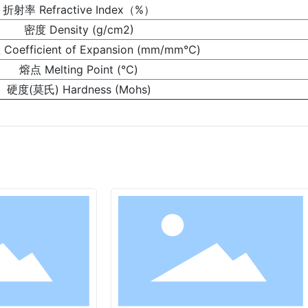
折射率 Refractive Index（%）
密度 Density (g/cm2)
oefficient of Expansion (mm/mm℃)
熔点 Melting Point (℃)
硬度(莫氏) Hardness (Mohs)